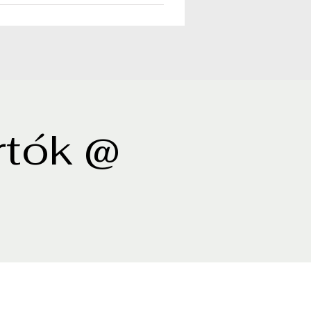
rtók @