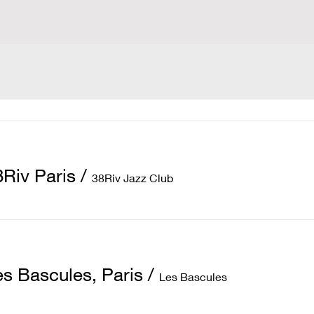
8Riv Paris
/
38Riv Jazz Club
es Bascules, Paris
/
Les Bascules