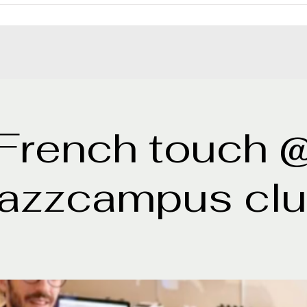
French touch 
azzcampus cl