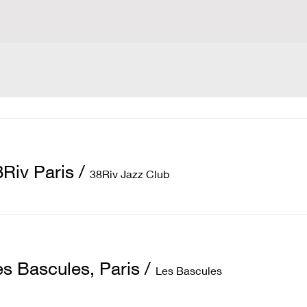
8Riv Paris
/
38Riv Jazz Club
es Bascules, Paris
/
Les Bascules