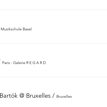
/
Musikschule Basel
/
Paris - Galerie R E G A R D
 Bartók @ Bruxelles
/
Bruxelles