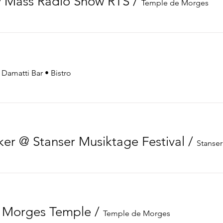
y Mass Radio Show RTS
/
Temple de Morges
/
Damatti Bar • Bistro
er @ Stanser Musiktage Festival
/
@ Morges Temple
/
Temple de Morges