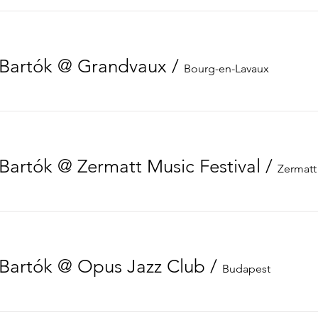
s Bartók @ Grandvaux
/
Bourg-en-Lavaux
 Bartók @ Zermatt Music Festival
/
Zermatt
s Bartók @ Opus Jazz Club
/
Budapest