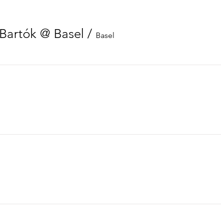
 Bartók @ Basel
/
Basel